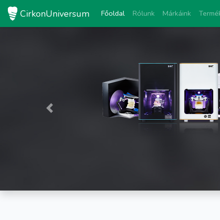
CirkonUniversum
Főoldal
Rólunk
Márkáink
Termé
3
DOF
kön
Previous
M