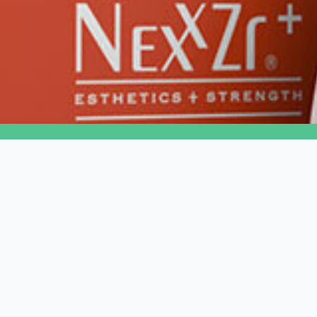
ERMÉKEINK
LINKEK
rkónium és Co/Cr
Vásárlási információ
ömbök
Egyéni ajánlatkérés
ézerek
Általános szerződési
zkennerek
feltételek