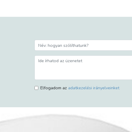
Elfogadom az
adatkezelési irányelveinket