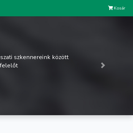
Kosár
nereink között
Next