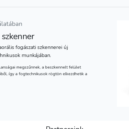
álatában
i szkenner
rális fogászati szkennerei új
chnikusok munkájában.
lanságai megszűnnek, a beszkennelt felület
ből, így a fogtechnikusok rögtön elkezdhetik a