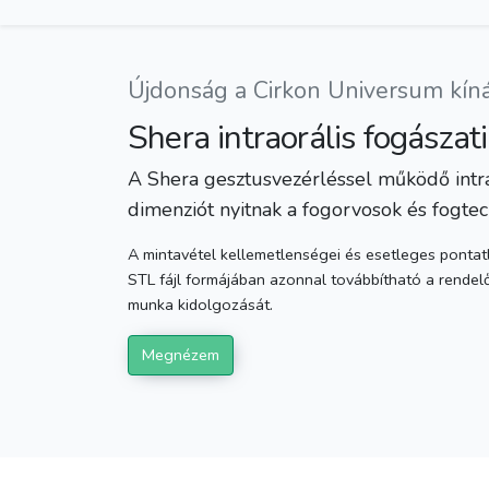
Újdonság a Cirkon Universum kín
Shera intraorális fogászat
A Shera gesztusvezérléssel működő intrao
dimenziót nyitnak a fogorvosok és fogte
A mintavétel kellemetlenségei és esetleges pontat
STL fájl formájában azonnal továbbítható a rendelő
munka kidolgozását.
Megnézem