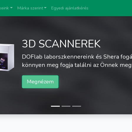
keink
Márka szerint
Egyedi ajánlatkérés
D SCANNEREK
lab laborszkennereink és Shera fogászati szken
nyen meg fogja találni az Önnek megfelelőt
egnézem