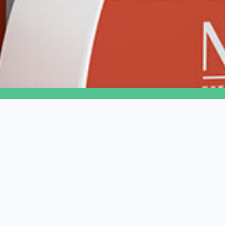
KAPCSOLAT
8000 Székesfehérvár,
Arany János utca 3
info@grofdental.hu
Megrendelés: +36 70 9043059