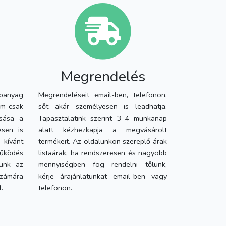
Megrendelés
panyag
Megrendeléseit email-ben, telefonon,
em csak
sőt akár személyesen is leadhatja.
asása a
Tapasztalatink szerint 3-4 munkanap
esen is
alatt kézhezkapja a megvásárolt
 kívánt
termékeit. Az oldalunkon szereplő árak
működés
listaárak, ha rendszeresen és nagyobb
runk az
mennyiségben fog rendelni tőlünk,
mára
kérje árajánlatunkat email-ben vagy
.
telefonon.