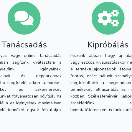
Tanácsadás
Kipróbálás
lyes vagy online tanácsadás
Hiszünk abban, hogy új ala
ában segítünk kiválasztani a
vagy eszköz kiválasztásakor n
endelőink igényeinek,
a terméktulajdonságok átolv
ásainak és gépparkjának
fontos, ezért nálunk személy
ább megfelelő cirkon tömböket,
megtekinthetik a megrendelni
ereket és szkennereket.
termékeket felhasználás és 
tunkat folyamatosan bővítjük, ha
közben. Székesfehérvári labo
lálja az igényeinek maximálisan
érdeklődőink szá
elő terméket, együtt felkutatjuk
bemutatóteremként is funkcionál