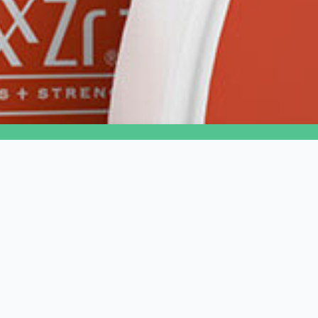
CIRKONUNIVERSUM
T
A Cirkon Universum Kft. célja, hogy az
Ci
egyedi igényeknek maximálisan
t
megfelelve szállítsunk kiemelkedő
Fr
minőségű fogtechnikai alapanyagokat,
eszközöket és gépeket gyorsan és
S