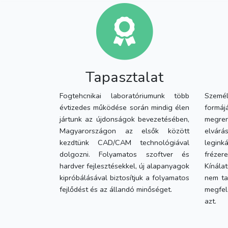
Tapasztalat
Fogtehcnikai laboratóriumunk több
Szemé
évtizedes működése során mindig élen
formáj
jártunk az újdonságok bevezetésében,
megr
Magyarországon az elsők között
elvár
kezdtünk CAD/CAM technológiával
legink
dolgozni. Folyamatos szoftver és
fréz
hardver fejlesztésekkel, új alapanyagok
Kínála
kipróbálásával biztosítjuk a folyamatos
nem ta
fejlődést és az állandó minőséget.
megfel
azt.