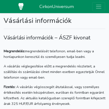
CirkonUniversum
Vásárlási információk
Vásárlási információk – ÁSZF kivonat
Megrendelés:
megrendelését telefonon, email-ben vagy a
honlapunkon keresztül és személyesen tudja leadni.
A vásárlás véglegesítése előtt a megrendelés részleteit, a
szállítási és számlázási címet minden esetben egyeztetjük Önnel
telefonon vagy email-ben.
Fizetés:
A vásárlás végösszegét átutalással, vagy személyes
értékesítés esetén készpénzben, euróban és forintban egyaránt
kifizetheti. Az aktuális katalógusban szereplő forintban kifejezett
árak 325 HUF/EUR árfolyamig érvényesek.