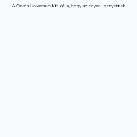
A Cirkon Universum Kft. célja, hogy az egyedi igényeknek
maximálisan megfelelve szállítsunk kiemelkedő minőségű
fogtechnikai alapanyagokat, eszközöket és gépeket gyorsan és
kedvező áron. Kérje ajánlatunkat még ma, hogy minél hamarabb
megkezdhessük a közös munkát
TERMÉKEINK
Cirkónium és Co/Cr tömbök
Frézerek
Szkennerek
LINKEK
Vásárlási információ