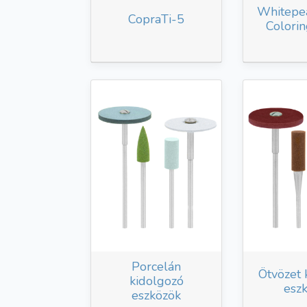
Whitepe
CopraTi-5
Colorin
Porcelán
Ötvözet 
kidolgozó
esz
eszközök