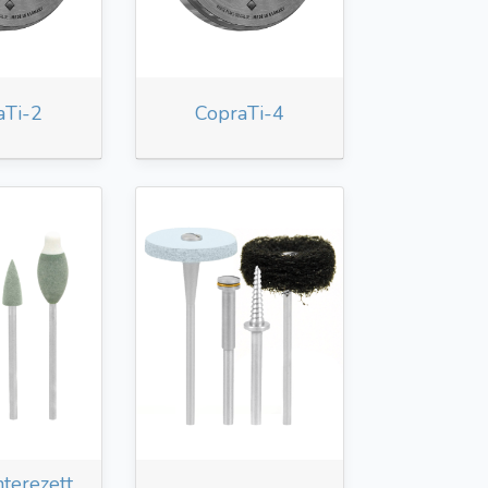
aTi-2
CopraTi-4
terezett