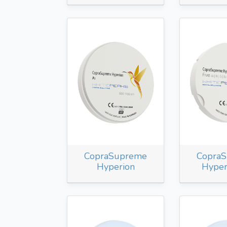
CopraSupreme
Copra
Hyperion
Hyper