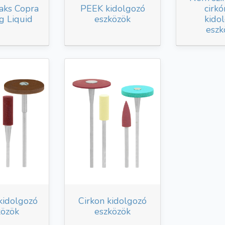
aks Copra
PEEK kidolgozó
cirk
g Liquid
eszközök
kido
eszk
kidolgozó
Cirkon kidolgozó
közök
eszközök