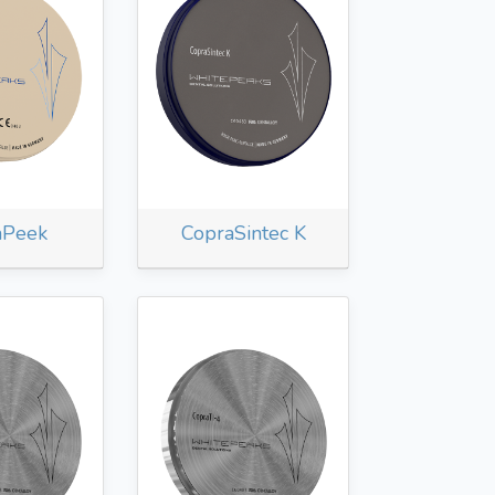
aPeek
CopraSintec K