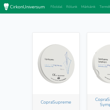
CirkonUniversum
Főoldal
Rólunk
Márkáink
Termé
Copra
CopraSupreme
Sym