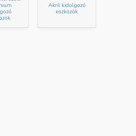
ónium
Akril kidolgozó
lgozó
eszközök
özök