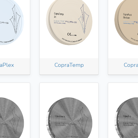
aPlex
CopraTemp
Copr