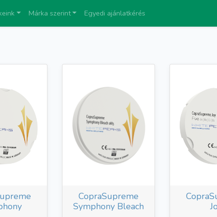
keink
Márka szerint
Egyedi ajánlatkérés
Supreme
CopraSupreme
CopraS
phony
Symphony Bleach
J