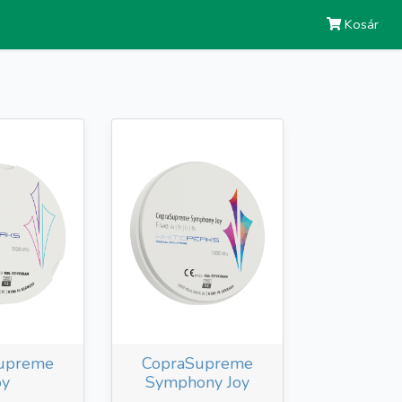
Kosár
upreme
CopraSupreme
oy
Symphony Joy