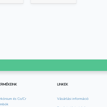
ERMÉKEINK
LINKEK
rkónium és Co/Cr
Vásárlási információ
ömbök