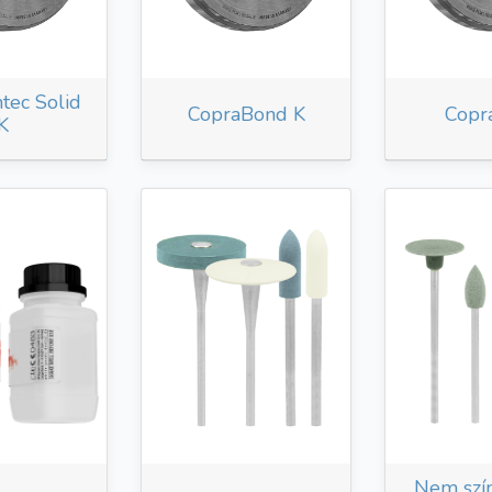
tec Solid
CopraBond K
Copr
K
Nem szín