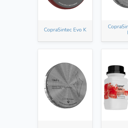
CopraSin
CopraSintec Evo K