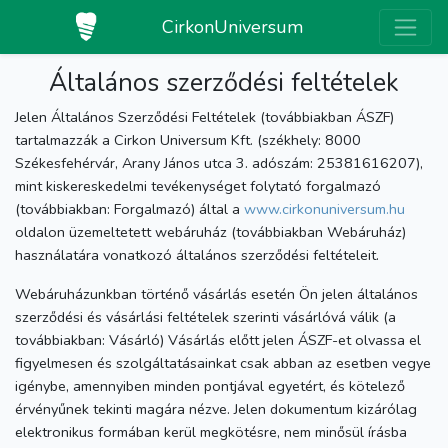
CirkonUniversum
Általános szerződési feltételek
Jelen Általános Szerződési Feltételek (továbbiakban ÁSZF)
tartalmazzák a Cirkon Universum Kft. (székhely: 8000
Székesfehérvár, Arany János utca 3. adószám: 25381616207),
mint kiskereskedelmi tevékenységet folytató forgalmazó
(továbbiakban: Forgalmazó) által a
www.cirkonuniversum.hu
oldalon üzemeltetett webáruház (továbbiakban Webáruház)
használatára vonatkozó általános szerződési feltételeit.
Webáruházunkban történő vásárlás esetén Ön jelen általános
szerződési és vásárlási feltételek szerinti vásárlóvá válik (a
továbbiakban: Vásárló) Vásárlás előtt jelen ÁSZF-et olvassa el
figyelmesen és szolgáltatásainkat csak abban az esetben vegye
igénybe, amennyiben minden pontjával egyetért, és kötelező
érvényűnek tekinti magára nézve. Jelen dokumentum kizárólag
elektronikus formában kerül megkötésre, nem minősül írásba