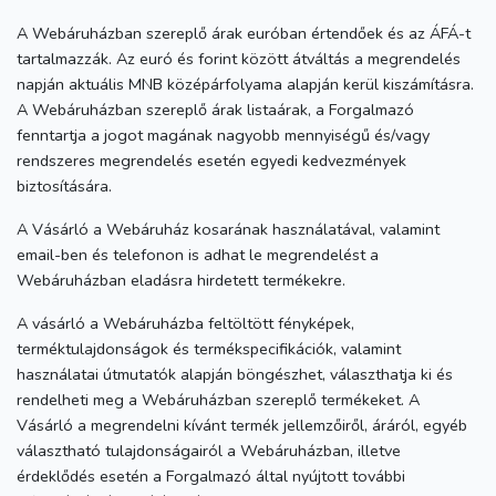
A Webáruházban szereplő árak euróban értendőek és az ÁFÁ-t
tartalmazzák. Az euró és forint között átváltás a megrendelés
napján aktuális MNB középárfolyama alapján kerül kiszámításra.
A Webáruházban szereplő árak listaárak, a Forgalmazó
fenntartja a jogot magának nagyobb mennyiségű és/vagy
rendszeres megrendelés esetén egyedi kedvezmények
biztosítására.
A Vásárló a Webáruház kosarának használatával, valamint
email-ben és telefonon is adhat le megrendelést a
Webáruházban eladásra hirdetett termékekre.
A vásárló a Webáruházba feltöltött fényképek,
terméktulajdonságok és termékspecifikációk, valamint
használatai útmutatók alapján böngészhet, választhatja ki és
rendelheti meg a Webáruházban szereplő termékeket. A
Vásárló a megrendelni kívánt termék jellemzőiről, áráról, egyéb
választható tulajdonságairól a Webáruházban, illetve
érdeklődés esetén a Forgalmazó által nyújtott további