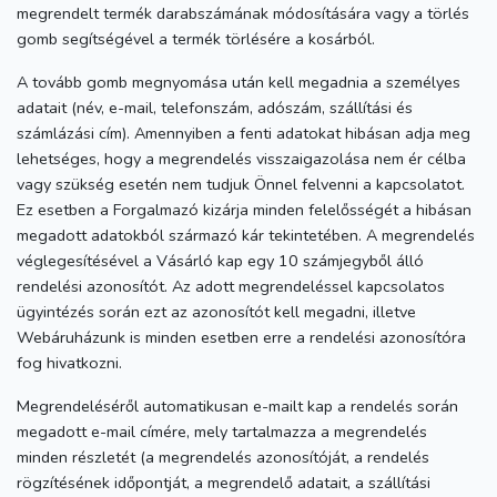
megrendelt termék darabszámának módosítására vagy a törlés
gomb segítségével a termék törlésére a kosárból.
A tovább gomb megnyomása után kell megadnia a személyes
adatait (név, e-mail, telefonszám, adószám, szállítási és
számlázási cím). Amennyiben a fenti adatokat hibásan adja meg
lehetséges, hogy a megrendelés visszaigazolása nem ér célba
vagy szükség esetén nem tudjuk Önnel felvenni a kapcsolatot.
Ez esetben a Forgalmazó kizárja minden felelősségét a hibásan
megadott adatokból származó kár tekintetében. A megrendelés
véglegesítésével a Vásárló kap egy 10 számjegyből álló
rendelési azonosítót. Az adott megrendeléssel kapcsolatos
ügyintézés során ezt az azonosítót kell megadni, illetve
Webáruházunk is minden esetben erre a rendelési azonosítóra
fog hivatkozni.
Megrendeléséről automatikusan e-mailt kap a rendelés során
megadott e-mail címére, mely tartalmazza a megrendelés
minden részletét (a megrendelés azonosítóját, a rendelés
rögzítésének időpontját, a megrendelő adatait, a szállítási