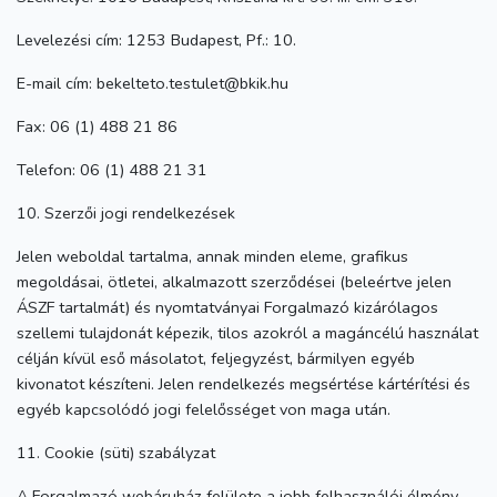
Levelezési cím: 1253 Budapest, Pf.: 10.
E-mail cím: bekelteto.testulet@bkik.hu
Fax: 06 (1) 488 21 86
Telefon: 06 (1) 488 21 31
10. Szerzői jogi rendelkezések
Jelen weboldal tartalma, annak minden eleme, grafikus
megoldásai, ötletei, alkalmazott szerződései (beleértve jelen
ÁSZF tartalmát) és nyomtatványai Forgalmazó kizárólagos
szellemi tulajdonát képezik, tilos azokról a magáncélú használat
célján kívül eső másolatot, feljegyzést, bármilyen egyéb
kivonatot készíteni. Jelen rendelkezés megsértése kártérítési és
egyéb kapcsolódó jogi felelősséget von maga után.
11. Cookie (süti) szabályzat
A Forgalmazó webáruház felülete a jobb felhasználói élmény