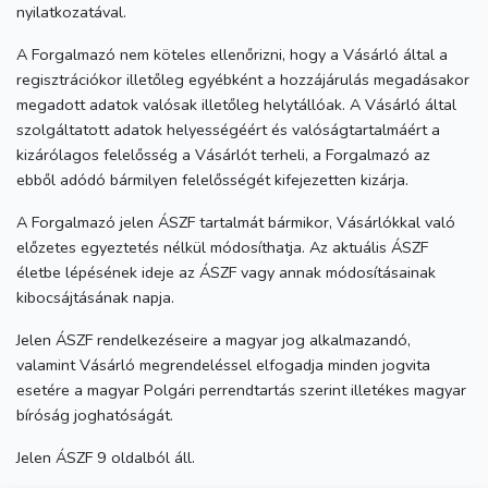
nyilatkozatával.
A Forgalmazó nem köteles ellenőrizni, hogy a Vásárló által a
regisztrációkor illetőleg egyébként a hozzájárulás megadásakor
megadott adatok valósak illetőleg helytállóak. A Vásárló által
szolgáltatott adatok helyességéért és valóságtartalmáért a
kizárólagos felelősség a Vásárlót terheli, a Forgalmazó az
ebből adódó bármilyen felelősségét kifejezetten kizárja.
A Forgalmazó jelen ÁSZF tartalmát bármikor, Vásárlókkal való
előzetes egyeztetés nélkül módosíthatja. Az aktuális ÁSZF
életbe lépésének ideje az ÁSZF vagy annak módosításainak
kibocsájtásának napja.
Jelen ÁSZF rendelkezéseire a magyar jog alkalmazandó,
valamint Vásárló megrendeléssel elfogadja minden jogvita
esetére a magyar Polgári perrendtartás szerint illetékes magyar
bíróság joghatóságát.
Jelen ÁSZF 9 oldalból áll.