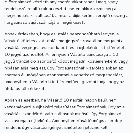
A Forgalmazó készlethiány esetén akkor rendeli meg, vagy
rendelkezésre álló raktárkészlet esetén akkor kezdi meg a
megrendelés kiszállítását, amikor a díjbekérőn szereplő összeg a
Forgalmazó saját számlájára megérkezett.
Annak érdekében, hogy az utalás beazonosítható legyen, a
Vásárló köteles az átutalás megjegyzés rovatában megadni a
vásárlás véglegesítésekor kapott és a díjbekérőn is feltűntetett
10 jegyű azonosítót. Amennyiben Vásárló elmulasztja a 10
jegyű tranzakció azonosító kódot megadni közleményként, vagy
hibásan adja meg azt, úgy Forgalmazónak kizárólag abban az
esetben áll módjában azonosítani a vonatkozó megrendelést,
amennyiben a Vásárló hitelt érdemlően igazolni tudja, hogy az
átutalás tőle érkezett.
Abban az esetben, ha Vásárló 10 naptári napon belül nem
kezdeményezi a díjbekérő teljesítését Forgalmazónak, úgy az a
vásárlási szándéktól való elállásnak minősül, így Forgalmazó
visszavonja a díjbekérőt. Amennyiben Vásárló mégis szeretne
rendelni, úgy vásárlási igényét ismételten jeleznie kell