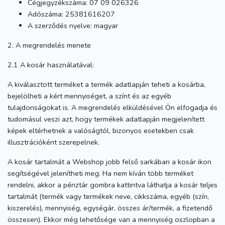
Cégjegyzékszáma: 07 09 026326
Adószáma: 25381616207
A szerződés nyelve: magyar
2. A megrendelés menete
2.1 A kosár használatával:
A kiválasztott terméket a termék adatlapján teheti a kosárba,
bejelölheti a kért mennyiséget, a színt és az egyéb
tulajdonságokat is. A megrendelés elküldésével Ön elfogadja és
tudomásul veszi azt, hogy termékek adatlapján megjelenített
képek eltérhetnek a valóságtól, bizonyos esetekben csak
illusztrációként szerepelnek.
A kosár tartalmát a Webshop jobb felső sarkában a kosár ikon
segítségével jelenítheti meg. Ha nem kíván több terméket
rendelni, akkor a pénztár gombra kattintva láthatja a kosár teljes
tartalmát (termék vagy termékek neve, cikkszáma, egyéb (szín,
kiszerelés), mennyiség, egységár, összes ár/termék, a fizetendő
összesen). Ekkor még lehetősége van a mennyiség oszlopban a