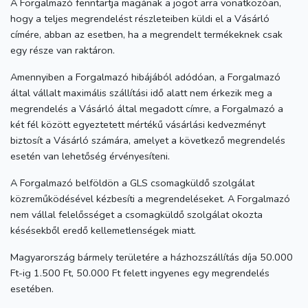
A Forgalmazó fenntartja magának a jogot arra vonatkozóan,
hogy a teljes megrendelést részleteiben küldi el a Vásárló
címére, abban az esetben, ha a megrendelt termékeknek csak
egy része van raktáron.
Amennyiben a Forgalmazó hibájából adódóan, a Forgalmazó
által vállalt maximális szállítási idő alatt nem érkezik meg a
megrendelés a Vásárló által megadott címre, a Forgalmazó a
két fél között egyeztetett mértékű vásárlási kedvezményt
biztosít a Vásárló számára, amelyet a következő megrendelés
esetén van lehetőség érvényesíteni.
A Forgalmazó belföldön a GLS csomagküldő szolgálat
közreműködésével kézbesíti a megrendeléseket. A Forgalmazó
nem vállal felelősséget a csomagküldő szolgálat okozta
késésekből eredő kellemetlenségek miatt.
Magyarország bármely területére a házhozszállítás díja 50.000
Ft-ig 1.500 Ft, 50.000 Ft felett ingyenes egy megrendelés
esetében.