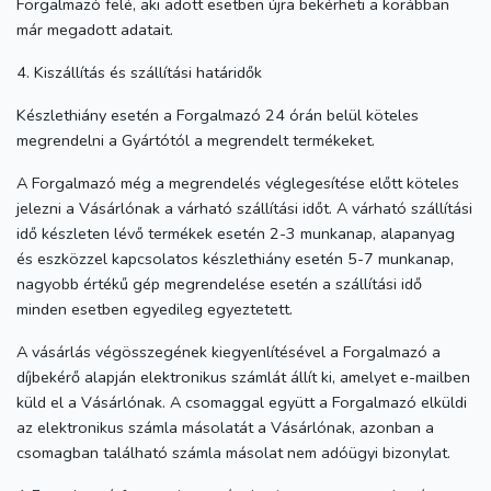
Forgalmazó felé, aki adott esetben újra bekérheti a korábban
már megadott adatait.
4. Kiszállítás és szállítási határidők
Készlethiány esetén a Forgalmazó 24 órán belül köteles
megrendelni a Gyártótól a megrendelt termékeket.
A Forgalmazó még a megrendelés véglegesítése előtt köteles
jelezni a Vásárlónak a várható szállítási időt. A várható szállítási
idő készleten lévő termékek esetén 2-3 munkanap, alapanyag
és eszközzel kapcsolatos készlethiány esetén 5-7 munkanap,
nagyobb értékű gép megrendelése esetén a szállítási idő
minden esetben egyedileg egyeztetett.
A vásárlás végösszegének kiegyenlítésével a Forgalmazó a
díjbekérő alapján elektronikus számlát állít ki, amelyet e-mailben
küld el a Vásárlónak. A csomaggal együtt a Forgalmazó elküldi
az elektronikus számla másolatát a Vásárlónak, azonban a
csomagban található számla másolat nem adóügyi bizonylat.