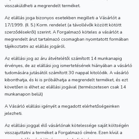
visszaküldheti a megrendelt terméket.
Az elállás joga bizonyos esetekben megilleti a Vásárlót a
17/1999. (II. 5.) Korm. rendelet (a távollévők között kötött
szerződésekről) szerint. A Forgalmazó köteles a vásárlót a
megrendelt árut tartalmazó csomagban nyomtatott formában
tájékoztatni az elállás jogáról.
Az elállási jog az áru átvételétől számított 14 munkanapig
érvényes, de az elállási jog ismertetésének hiányában a vásárló
tudomására jutásától számított 30 nappal kitolódik. A vásárló
kibonthatja, és ki is próbálhatja a megrendelt terméket, és ezt
követően is élhet az elállási jogával (természetesen csak 14
munkanapon belül)
A Vásárló elállási igényét a megadott elérhetőségeinken
jelezheti.
Az elállási joggal élő vásárlónak kötelessége saját költségén
visszajuttatni a terméket a Forgalmazó címére. Ezen kívül a