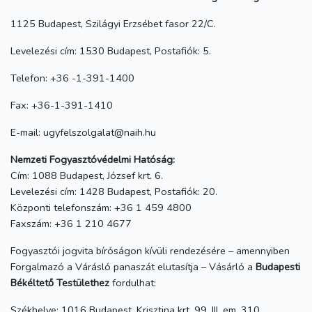
1125 Budapest, Szilágyi Erzsébet fasor 22/C.
Levelezési cím: 1530 Budapest, Postafiók: 5.
Telefon: +36 -1-391-1400
Fax: +36-1-391-1410
E-mail: ugyfelszolgalat@naih.hu
Nemzeti Fogyasztóvédelmi Hatóság:
Cím: 1088 Budapest, József krt. 6.
Levelezési cím: 1428 Budapest, Postafiók: 20.
Központi telefonszám: +36 1 459 4800
Faxszám: +36 1 210 4677
Fogyasztói jogvita bíróságon kívüli rendezésére – amennyiben
Forgalmazó a Várásló panaszát elutasítja – Vásárló a
Budapesti
Békéltető Testülethez
fordulhat:
Székhelye: 1016 Budapest, Krisztina krt. 99. III. em. 310.