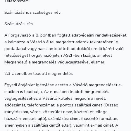
Telefonszám:
Számlázáshoz szükséges név:
Számlázási cím:
A Forgalmazó a 8. pontban foglalt adatvédelmi rendelkezéseket
alkalmazza a Vásárló által megadott adatok tekintetében. A
pontatlanul vagy hamisan kitöltött adatokból eredő kárért való
felelősséget Forgalmazó jelen ÁSZF-ben kizárja, amelyet
Megrendelő a megrendelés véglegesítésével elismer.
2.3 Üzenetben leadott megrendelés
Egyedi árajánlat igénylése esetén a Vásárló megrendelését e-
mailben is leadhatja. Az e-mailben leadott megrendelés
véglegesítéséhez a Vásárló köteles megadni a nevét,
adószámát, telefonszámát, a pontos szállítási címet (Ország,
irányítószám, város, közterület neve, közterület jellege,
házszám, emelet, ajtó), számlázási címet (hasonló formában,
amennyiben a szállítási címtől eltér), valamint e-mail címét. A