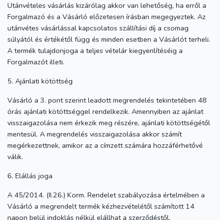
Utánvételes vásárlás kizárólag akkor van lehetőség, ha erről a
Forgalmazó és a Vásárló előzetesen írásban megegyeztek. Az
utánvétes vásárlással kapcsolatos szállítási díj a csomag
súlyától és értékétől függ és minden esetben a Vásárlót terheli.
A termék tulajdonjoga a teljes vételár kiegyenlítéséig a
Forgalmazót illeti.
5. Ajánlati kötöttség
Vásárló a 3. pont szerint leadott megrendelés tekintetében 48
órás ajánlati kötöttséggel rendelkezik. Amennyiben az ajánlat
visszaigazolása nem érkezik meg részére, ajánlati kötöttségétől
mentesül. A megrendelés visszaigazolása akkor számít
megérkezettnek, amikor az a címzett számára hozzáférhetővé
válik.
6. Elállás joga
A 45/2014. (II.26.) Korm. Rendelet szabályozása értelmében a
Vásárló a megrendelt termék kézhezvételétől számított 14
napon belül indoklás nélkül elállhat a szerződéstől,