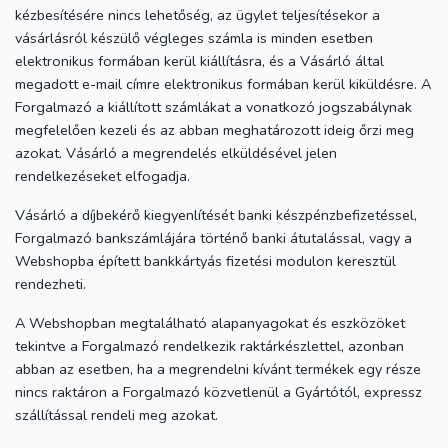
kézbesítésére nincs lehetőség, az ügylet teljesítésekor a
vásárlásról készülő végleges számla is minden esetben
elektronikus formában kerül kiállításra, és a Vásárló által
megadott e-mail címre elektronikus formában kerül kiküldésre. A
Forgalmazó a kiállított számlákat a vonatkozó jogszabálynak
megfelelően kezeli és az abban meghatározott ideig őrzi meg
azokat. Vásárló a megrendelés elküldésével jelen
rendelkezéseket elfogadja.
Vásárló a díjbekérő kiegyenlítését banki készpénzbefizetéssel,
Forgalmazó bankszámlájára történő banki átutalással, vagy a
Webshopba épített bankkártyás fizetési modulon keresztül
rendezheti.
A Webshopban megtalálható alapanyagokat és eszközöket
tekintve a Forgalmazó rendelkezik raktárkészlettel, azonban
abban az esetben, ha a megrendelni kívánt termékek egy része
nincs raktáron a Forgalmazó közvetlenül a Gyártótól, expressz
szállítással rendeli meg azokat.