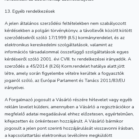
13. Egyéb rendelkezések
A jelen általános szerződési feltételekben nem szabályozott
kérdésekben a polgári törvénykönyv, a távollevők között kötött
szerződésekről szóló 17/1999 (II.5.) kormányrendelet, és az
elektronikus kereskedelmi szolgáltatások, valamint az
információs társadalommal összefüggő szolgáltatások egyes
kérdéseiről szóló 2001. évi CVIII. tv. rendelkezései irányadók. A
szerződés a 45/2014 (II.26) Korm.rendelet hatálya alatt jött
létre, amely során figyelembe vételre kerültek a fogyasztók
jogairól szóló, az Európai Parlament és Tanács 2011/83/EU
irányelvei.
A Forgalmazó jogosult a Vásárló részére hírlevelet vagy egyéb
reklám levelet küldeni, amennyiben a Vásárló a regisztrációkor a
megfelelő adatai megadásával ehhez előzetesen, egyértelműen,
kifejezetten és önkéntesen hozzájárult. A Vásárló bármikor
jogosult a jelen pont szerinti hozzájárulását visszavonni írásban,
a kapcsolattartási elektronikus levélcímre megküldött