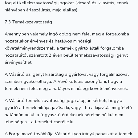
foglalt kellékszavatossági jogokat (kicserélés, kijavítás, ennek
hiányában árleszállítás, majd elállás)
7.3 Termékszavatosság
Amennyiben valamely ingó dolog nem felel meg a forgalomba
hozatalakor érvényes és hatályos minőségi
követelményrendszernek, a termék gyártó általi forgalomba
hozatalától számított 2 éven belül termékszavatossági igényt
érvényesíthet.
A Vásárló az igényt kizárólag a gyártóval vagy forgalmazóval
szemben gyakorolhatja. A Vevő köteles bizonyítani, hogy a
termék nem felel meg a hatályos minőségi követelményeknek.
A Vásárló termékszavatossági joga alapján kérheti, hogy a
gyártó a termék hibáját javítsa ki, vagy - ha a kijavítás megfelelő
határidőn belül, a fogyasztó érdekeinek sérelme nélkül nem
lehetséges - a terméket cserélje ki
A Forgalmazó továbbítja Vásárló ilyen irányú panaszát a termék