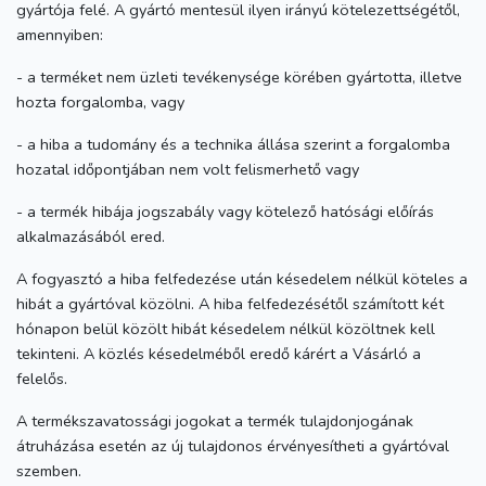
gyártója felé. A gyártó mentesül ilyen irányú kötelezettségétől,
amennyiben:
- a terméket nem üzleti tevékenysége körében gyártotta, illetve
hozta forgalomba, vagy
- a hiba a tudomány és a technika állása szerint a forgalomba
hozatal időpontjában nem volt felismerhető vagy
- a termék hibája jogszabály vagy kötelező hatósági előírás
alkalmazásából ered.
A fogyasztó a hiba felfedezése után késedelem nélkül köteles a
hibát a gyártóval közölni. A hiba felfedezésétől számított két
hónapon belül közölt hibát késedelem nélkül közöltnek kell
tekinteni. A közlés késedelméből eredő kárért a Vásárló a
felelős.
A termékszavatossági jogokat a termék tulajdonjogának
átruházása esetén az új tulajdonos érvényesítheti a gyártóval
szemben.