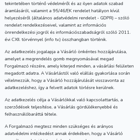
tekintetében történő védelméről és az ilyen adatok szabad
áramlásáról, valamint a 95/46/EK rendelet hatályon kívül
helyezéséről (általános adatvédelmi rendelet - GDPR) – szóló
rendelet rendelkezéseivel, valamint az információs
önrendelkezési jogról és információszabadságról szóló 2011.
évi CXII. törvénnyel (info tv.) összhangban történik.
Az adatkezelés jogalapja a Vásárló önkéntes hozzájárulása,
amelyet a megrendelés gomb megnyomásával megad
Forgalmazó részére, amely kiterjed minden, a vásárlási felületen
megadott adatra. A Vásárlástól való elállás gyakorlása során
vélelmezzük, hogy a Vásárló hozzájárulását visszavonta az
adatkezeléshez, így a felvett adatok törlésre kerülnek.
Az adatkezelés célja a Vásárlókkal való kapcsolattartás, a
szerződések teljesítése, a Vásárlás gördülékenyebbé és
felhasználóbaráttá tétele.
A Forgalmazó megtesz minden szükséges és arányos
adatvédelmi intézkedést annak érdekében, hogy a Vásárló