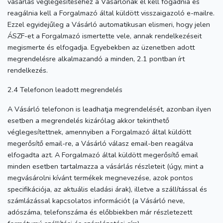
vásárlás véglegesítéséhez a Vásárlónak el kell fogadnia és
reagálnia kell a Forgalmazó által küldött visszaigazoló e-mailre.
Ezzel egyidejűleg a Vásárló automatikusan elismeri, hogy jelen
ÁSZF-et a Forgalmazó ismertette vele, annak rendelkezéseit
megismerte és elfogadja. Egyebekben az üzenetben adott
megrendelésre alkalmazandó a minden, 2.1 pontban írt
rendelkezés.
2.4 Telefonon leadott megrendelés
A Vásárló telefonon is leadhatja megrendelését, azonban ilyen
esetben a megrendelés kizárólag akkor tekinthető
véglegesítettnek, amennyiben a Forgalmazó által küldött
megerősítő email-re, a Vásárló válasz email-ben reagálva
elfogadta azt. A Forgalmazó által küldött megerősítő email
minden esetben tartalmazza a vásárlás részleteit (úgy, mint a
megvásárolni kívánt termékek megnevezése, azok pontos
specifikációja, az aktuális eladási árak), illetve a szállítással és
számlázással kapcsolatos információt (a Vásárló neve,
adószáma, telefonszáma és előbbiekben már részletezett