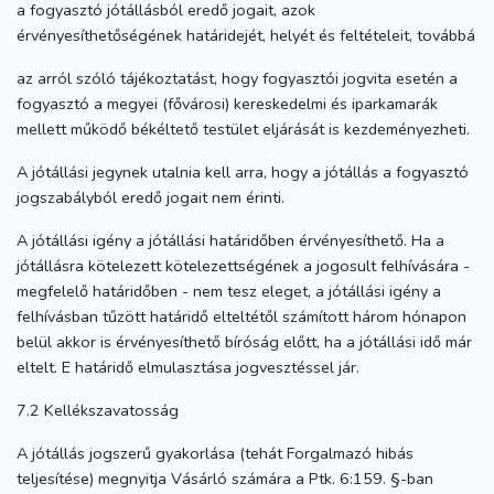
a fogyasztó jótállásból eredő jogait, azok
érvényesíthetőségének határidejét, helyét és feltételeit, továbbá
az arról szóló tájékoztatást, hogy fogyasztói jogvita esetén a
fogyasztó a megyei (fővárosi) kereskedelmi és iparkamarák
mellett működő békéltető testület eljárását is kezdeményezheti.
A jótállási jegynek utalnia kell arra, hogy a jótállás a fogyasztó
jogszabályból eredő jogait nem érinti.
A jótállási igény a jótállási határidőben érvényesíthető. Ha a
jótállásra kötelezett kötelezettségének a jogosult felhívására -
megfelelő határidőben - nem tesz eleget, a jótállási igény a
felhívásban tűzött határidő elteltétől számított három hónapon
belül akkor is érvényesíthető bíróság előtt, ha a jótállási idő már
eltelt. E határidő elmulasztása jogvesztéssel jár.
7.2 Kellékszavatosság
A jótállás jogszerű gyakorlása (tehát Forgalmazó hibás
teljesítése) megnyitja Vásárló számára a Ptk. 6:159. §-ban