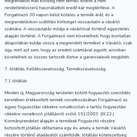
megrendelőt más költség nem terheli, kivéve a nem
rendeltetésszerű használatból eredő kár megtérítése. A
Forgalmazó 30 napon belül köteles a termék árát, és a
megrendeléskori szállítási költséget visszautalni a vásárló
számára. A visszautalás módja a vásárlóval történő egyeztetés
alapján történik. A Forgalmazó nem követelheti, hogy bontatlan
állapotában küldje vissza a megrendelt terméket a Vásárló, csak
úgy, mint azt sem, hogy az eredeti számlával együtt, azonban
követelheti az összes tartozék illetve a garancialevél meglétét.
7. Jótállás, Kellékszavatosság, Termékszavatosság,
7.1 Jótállás
Minden új, Magyarország területén kötött fogyasztói szerződés
keretében értékesített termék vonatkozásában Forgalmazó az
egyes fogyasztási cikkekre vonatkozóan a tartós fogyasztási
cikkekre vonatkozó jótállásról szóló 151/2003. (IX.22.)
Kormányrendelet alapján a termékek Fogyasztó részére
biztosított jótállás időtartama egy év, amely a termék Vásárló
részére történő átadásától számítódik. Jótállási kötelezettség