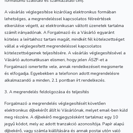
formátumú szállítási és számlázatási cím).
A vásárlás véglegesítése kizárólag elektronikus formában
lehetséges, a megrendeléssel kapcsolatos félreértések
elkerülése végett, az elektronikusan váltott üzenetek tartalma
számít irányadónak. A Forgalmazó és a Vásárló egyaránt
köteles a leírtakhoz tartani magát, mindkét fél kötelezettséget
vállal a véglegesített megrendeléssel kapcsolatos
kötelezettségeinek teljesítésére. A vásárlás véglegesítésével a
Vásárló automatikusan elismeri, hogy jelen ÁSZF-et a
Forgalmazó ismertette vele, annak rendelkezéseit megismerte
és elfogadja. Egyebekben a telefonon adott megrendelésre
alkalmazandó a minden, 2.1 pontban írt rendelkezés.
3. A megrendelés feldolgozása és teljesítés
Forgalmazó a megrendelés véglegesítését követően
elektronikus díjbekérőt állít ki Vásárlónak, melyet email-ben küld
meg részére. A díjbekérő megjegyzésként tartalmaz egy 10
jegyű kódot, mely az adott tranzakció azonosítója. Papír alapú
díjbekérő, vagy számla kiállítására és annak postai utón való