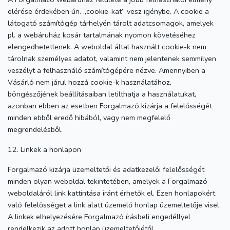
elérése érdekében ún. „cookie-kat” vesz igénybe. A cookie a
látogató számítógép tárhelyén tárolt adatcsomagok, amelyek
pl. a webáruház kosár tartalmának nyomon követéséhez
elengedhetetlenek. A weboldal által használt cookie-k nem
tárolnak személyes adatot, valamint nem jelentenek semmilyen
veszélyt a felhasználó számítógépére nézve. Amennyiben a
Vásárló nem járul hozzá cookie-k használatához,
böngészőjének beállításaiban letilthatja a használatukat,
azonban ebben az esetben Forgalmazó kizárja a felelősségét
minden ebből eredő hibából, vagy nem megfelelő
megrendelésből.
12. Linkek a honlapon
Forgalmazó kizárja üzemeltetői és adatkezelői felelősségét
minden olyan weboldal tekintetében, amelyek a Forgalmazó
weboldaláról link kattintása iránt érhetők el. Ezen honlapokért
való felelősséget a link alatt üzemelő honlap üzemeltetője visel.
A linkek elhelyezésére Forgalmazó írásbeli engedéllyel
rendelkezik az adott honlap üzemeltetőjétől.