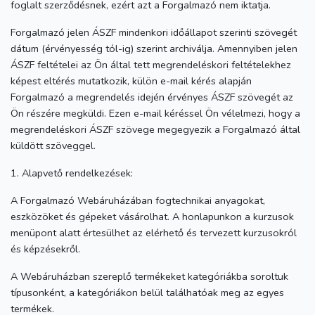
foglalt szerződésnek, ezért azt a Forgalmazó nem iktatja.
Forgalmazó jelen ÁSZF mindenkori időállapot szerinti szövegét
dátum (érvényesség tól-ig) szerint archiválja. Amennyiben jelen
ÁSZF feltételei az Ön által tett megrendeléskori feltételekhez
képest eltérés mutatkozik, külön e-mail kérés alapján
Forgalmazó a megrendelés idején érvényes ÁSZF szövegét az
Ön részére megküldi. Ezen e-mail kéréssel Ön vélelmezi, hogy a
megrendeléskori ÁSZF szövege megegyezik a Forgalmazó által
küldött szöveggel.
1. Alapvető rendelkezések:
A Forgalmazó Webáruházában fogtechnikai anyagokat,
eszközöket és gépeket vásárolhat. A honlapunkon a kurzusok
menüpont alatt értesülhet az elérhető és tervezett kurzusokról
és képzésekről.
A Webáruházban szereplő termékeket kategóriákba soroltuk
típusonként, a kategóriákon belül találhatóak meg az egyes
termékek.